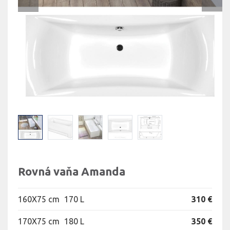
Rovná vaňa Amanda
160X75 cm
170 L
310 €
170X75 cm
180 L
350 €