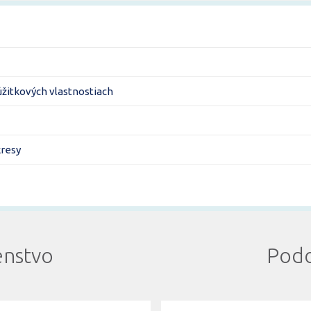
úžitkových vlastnostiach
kresy
enstvo
Podo