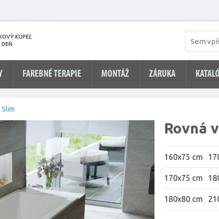
KOVÝ KÚPEĽ
 DEŇ
Y
FAREBNÉ TERAPIE
MONTÁŽ
ZÁRUKA
KATAL
 Slim
Rovná v
160x75 cm
17
170x75 cm
18
180x80 cm
21