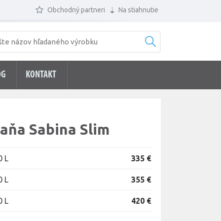
Obchodný partneri
Na stiahnutie
ÓG
KONTAKT
aňa Sabina Slim
0 L
335 €
0 L
355 €
0 L
420 €