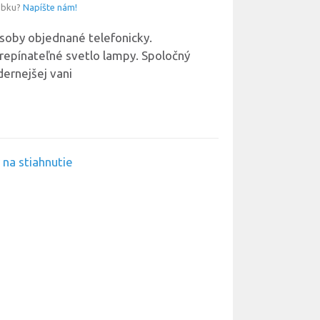
obku?
Napíšte nám!
soby objednané telefonicky.
epínateľné svetlo lampy. Spoločný
ernejšej vani
na stiahnutie