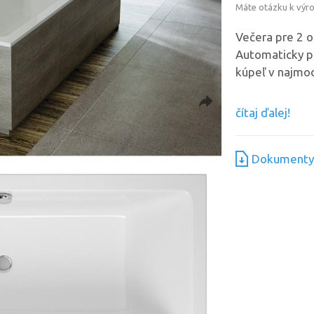
Máte otázku k výr
Večera pre 2 o
Automaticky pr
kúpeľ v najmod
čítaj ďalej!
Dokumenty 