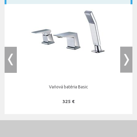
Vaňová batéria Basic
325 €