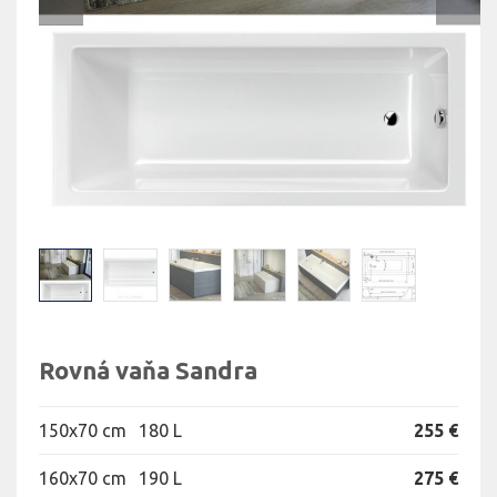
Rovná vaňa Sandra
150x70 cm
180 L
255 €
160x70 cm
190 L
275 €