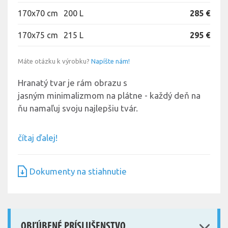
170x70 cm
200 L
285 €
170x75 cm
215 L
295 €
Máte otázku k výrobku?
Napíšte nám!
Hranatý tvar je rám obrazu s
jasným minimalizmom na plátne - každý deň na
ňu namaľuj svoju najlepšiu tvár.
čítaj ďalej!
Dokumenty na stiahnutie
OBĽÚBENÉ PRÍSLUŠENSTVO