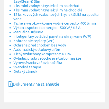
EasyClean® Slim
4 ks mini vodných trysiek Slim na chrbát
4 ks mini vodných trysiek Slim na chodidlá
12 ks kovových vzduchových trysiek SLIM na spodku
vane
Tiché a vysokovýkonné vodné čerpadlo: 400 l/min.
Výkon a spotreba energie: 1500 W / 6,5 A
Manuálne sušenie
Inteligentný ovládací panel na okraji vane (WP)
Zobrazenie teploty (WP)
Ochrana pred chodom bez vody
Automatický odtokový sifón
Tichý vzduchový kompresor: 400 W
Ovládač prúdu vzduchu pre turbo masáže
Vyrovnávacia vaňová nožička
Svetelná terapia
Detský zámok
Dokumenty na stiahnutie