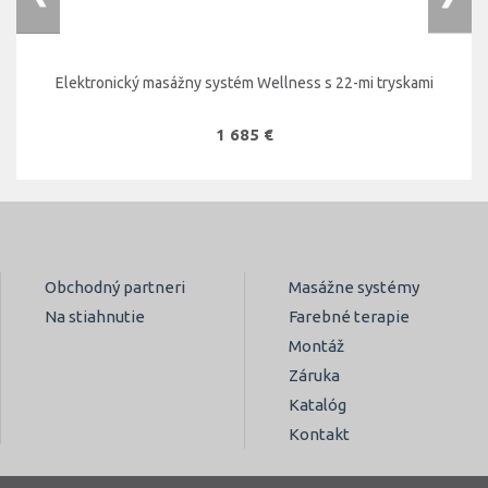
Elektronický masážny systém Wellness s 22-mi tryskami
1 685 €
Obchodný partneri
Masážne systémy
Na stiahnutie
Farebné terapie
Montáž
Záruka
Katalóg
Kontakt