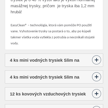
masážnej trysky, pričom je tryska iba 1,2 mm
hrubá!
EasyClean® – technológia, ktorá vám pomôže PO použití
vane. Vyhotovenie trysky sa postará o to, aby po kúpeli
takmer všetka voda vytiekla z potrubia a nevznikali stojaté
vody.
4 ks mini vodných trysiek Slim na
chrbát
4 ks mini vodných trysiek Slim na
chodidlá
12 ks kovových vzduchových trysiek
SLIM na spodku vane