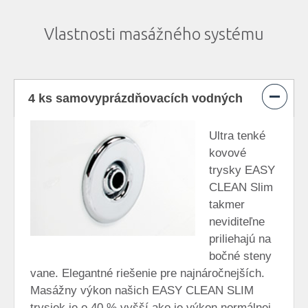
Vlastnosti masážného systému
4 ks samovyprázdňovacích vodných
trysiek EasyClean® Slim
Ultra tenké
kovové
trysky EASY
CLEAN Slim
takmer
neviditeľne
priliehajú na
bočné steny
vane. Elegantné riešenie pre najnáročnejších.
Masážny výkon našich EASY CLEAN SLIM
trysiek je o 40 % vyšší ako je výkon normálnej