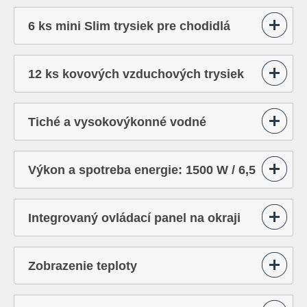
6 ks mini Slim trysiek pre chodidlá
12 ks kovových vzduchových trysiek
SLIM na spodku vane
Tiché a vysokovýkonné vodné
čerpadlo: 450 l/min.
Výkon a spotreba energie: 1500 W / 6,5
A
Integrovaný ovládací panel na okraji
vane s digitálnou obrazovkou
Zobrazenie teploty