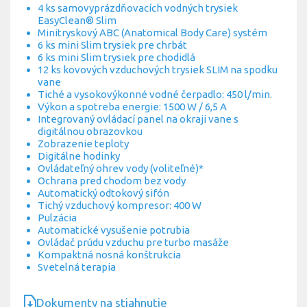
4 ks samovyprázdňovacích vodných trysiek
EasyClean® Slim
Minitryskový ABC (Anatomical Body Care) systém
6 ks mini Slim trysiek pre chrbát
6 ks mini Slim trysiek pre chodidlá
12 ks kovových vzduchových trysiek SLIM na spodku
vane
Tiché a vysokovýkonné vodné čerpadlo: 450 l/min.
Výkon a spotreba energie: 1500 W / 6,5 A
Integrovaný ovládací panel na okraji vane s
digitálnou obrazovkou
Zobrazenie teploty
Digitálne hodinky
Ovládateľný ohrev vody (voliteľné)*
Ochrana pred chodom bez vody
Automatický odtokový sifón
Tichý vzduchový kompresor: 400 W
Pulzácia
Automatické vysušenie potrubia
Ovládač prúdu vzduchu pre turbo masáže
Kompaktná nosná konštrukcia
Svetelná terapia
Dokumenty na stiahnutie