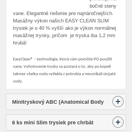
bočné steny
vane. Elegantné riešenie pre najnáročnejších.
Masážny výkon našich EASY CLEAN SLIM
trysiek je o 40 % vyšší ako je výkon normálnej
masážnej trysky, pričom je tryska iba 1,2 mm
hrubá!
EasyClean® – technológia, ktorá vám pomôže PO použití
vane. Vyhotovenie trysky sa postará o to, aby po kúpeli
takmer všetka voda vytiekla z potrubia a nevznikali stojaté
vody.
Minitryskový ABC (Anatomical Body
Care) systém
6 ks mini Slim trysiek pre chrbát