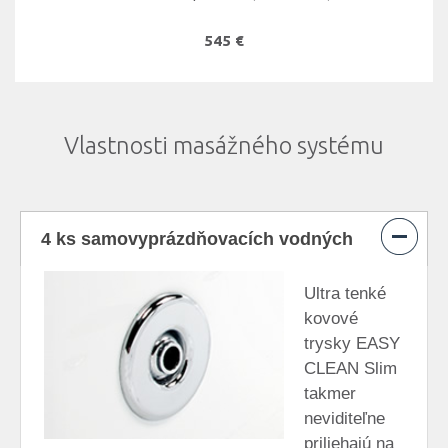
545 €
Vlastnosti masážného systému
4 ks samovyprázdňovacích vodných
trysiek EasyClean® Slim
Ultra tenké
kovové
trysky EASY
CLEAN Slim
takmer
neviditeľne
priliehajú na