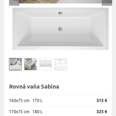
Rovná vaňa Sabina
160x75 cm
170 L
315 €
170x75 cm
180 L
325 €