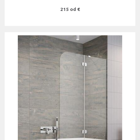
215 od €