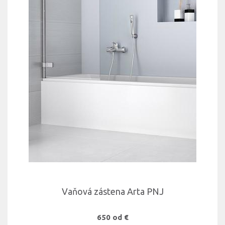
Vaňová zástena Arta PNJ
650 od €