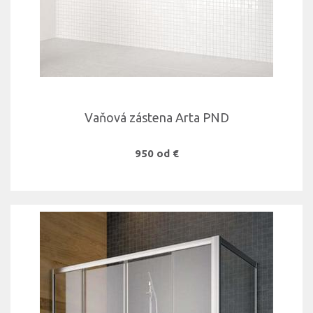
Vaňová zástena Arta PND
950 od €