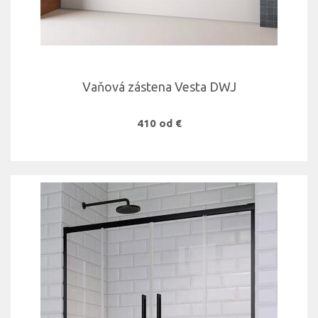
Vaňová zástena Vesta DWJ
410 od €