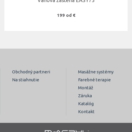
Vaňová zástena EASY75
199 od €
Obchodný partneri
Masážne systémy
Na stiahnutie
Farebné terapie
Montáž
Záruka
Katalóg
Kontakt