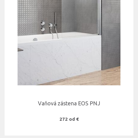
Vaňová zástena EOS PNJ
272 od €