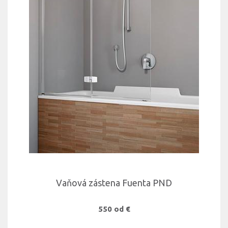
Vaňová zástena Fuenta PND
550 od €