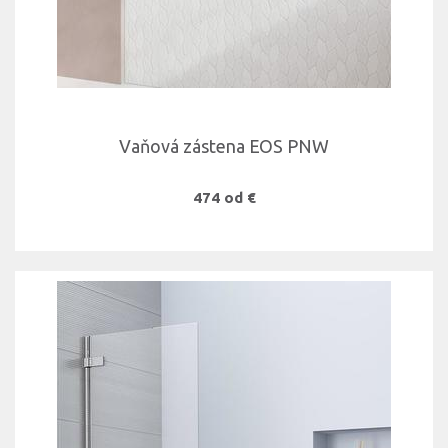
Vaňová zástena EOS PNW
474 od €