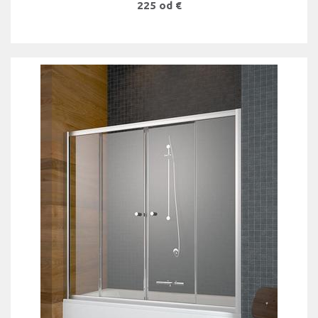
225 od €