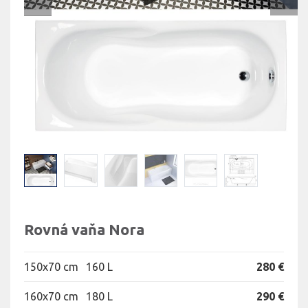
Rovná vaňa Nora
150x70 cm
160 L
280 €
160x70 cm
180 L
290 €