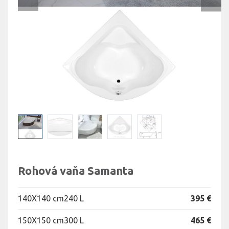
Rohová vaňa Samanta
140X140 cm
240 L
395 €
150X150 cm
300 L
465 €