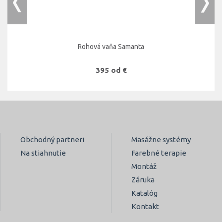
Rohová vaňa Samanta
395 od €
Obchodný partneri
Masážne systémy
Na stiahnutie
Farebné terapie
Montáž
Záruka
Katalóg
Kontakt