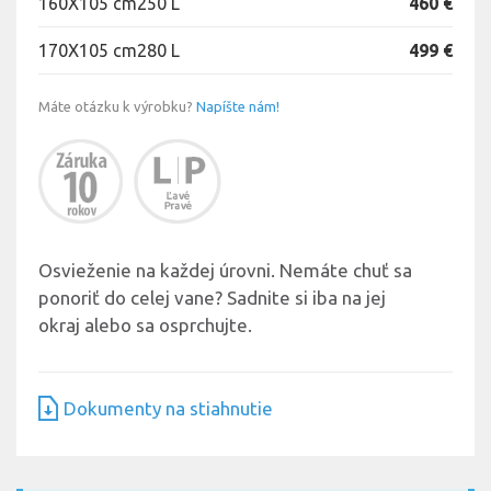
160X105 cm
250 L
460 €
170X105 cm
280 L
499 €
Máte otázku k výrobku?
Napíšte nám!
Osvieženie na každej úrovni. Nemáte chuť sa
ponoriť do celej vane? Sadnite si iba na jej
okraj alebo sa osprchujte.
Dokumenty na stiahnutie