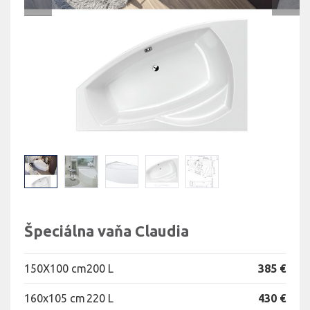
Špeciálna vaňa Claudia
150X100 cm
200 L
385 €
160x105 cm
220 L
430 €