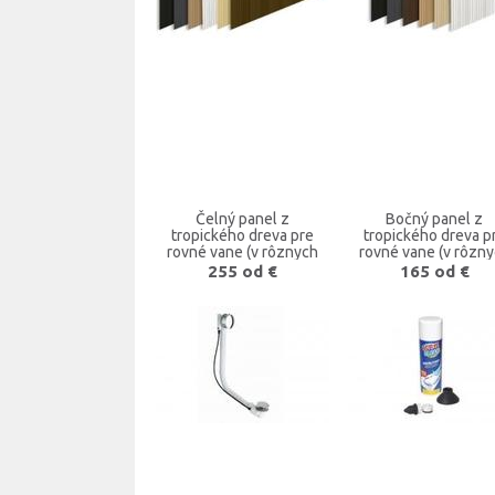
Čelný panel z
Bočný panel z
tropického dreva pre
tropického dreva p
rovné vane (v rôznych
rovné vane (v rôzn
farbách)
farbách)
255 od €
165 od €