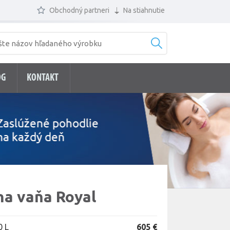
Obchodný partneri
Na stiahnutie
ÓG
KONTAKT
na vaňa Royal
0 L
605 €