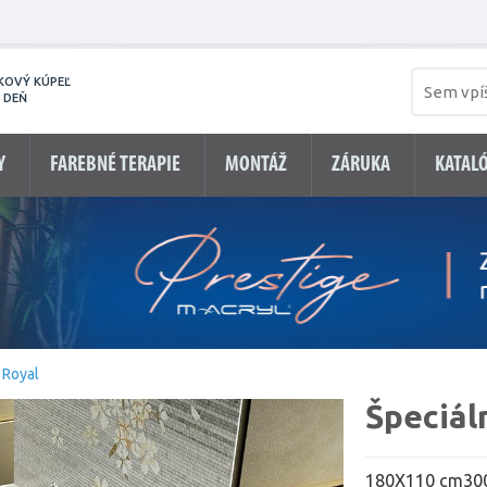
KOVÝ KÚPEĽ
 DEŇ
Y
FAREBNÉ TERAPIE
MONTÁŽ
ZÁRUKA
KATAL
 Royal
Špeciál
180X110 cm
30