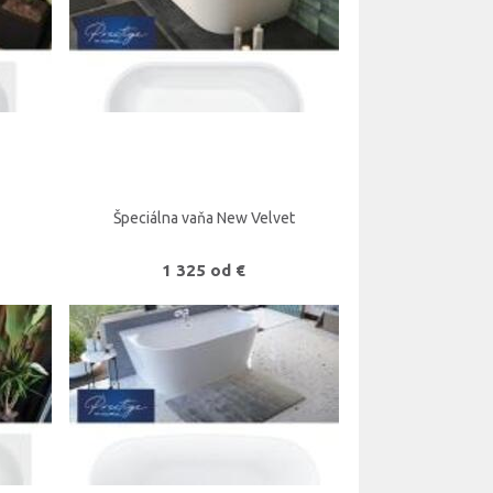
Špeciálna vaňa New Velvet
1 325 od €