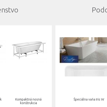
enstvo
Podo
rk
Kompaktná nosná
Špeciálna vaňa Iris W
konštrukcia