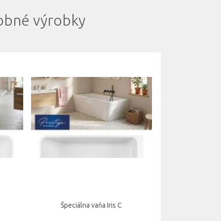
bné výrobky
Špeciálna vaňa Iris C