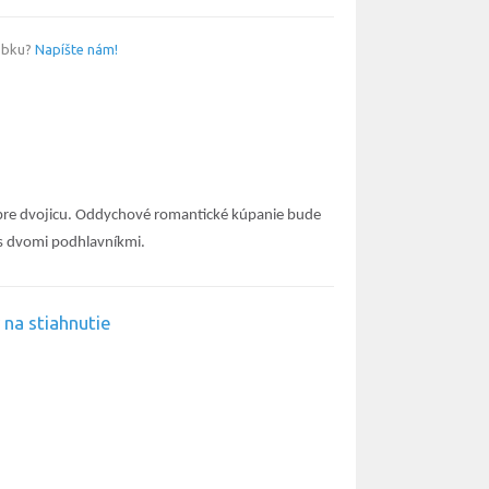
obku?
Napíšte nám!
 pre dvojicu. Oddychové romantické kúpanie bude
 s dvomi podhlavníkmi.
na stiahnutie