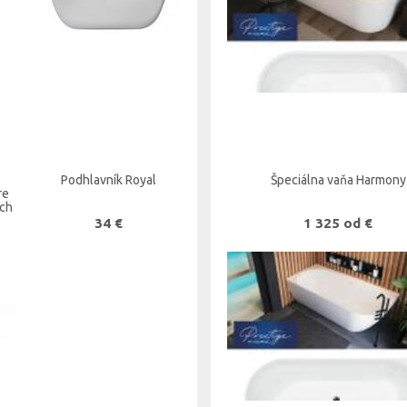
Podhlavník Royal
Špeciálna vaňa Harmony
re
ych
34 €
1 325 od €