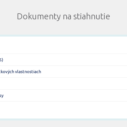
Dokumenty na stiahnutie
S)
itkových vlastnostiach
sy