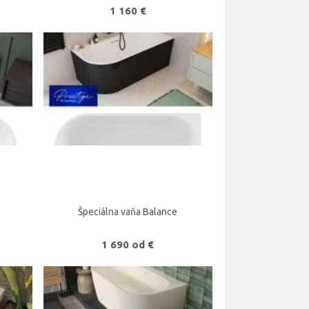
1 160 €
Špeciálna vaňa Balance
1 690 od €