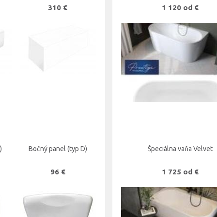
310 €
1 120 od €
)
Bočný panel (typ D)
Špeciálna vaňa Velvet
96 €
1 725 od €