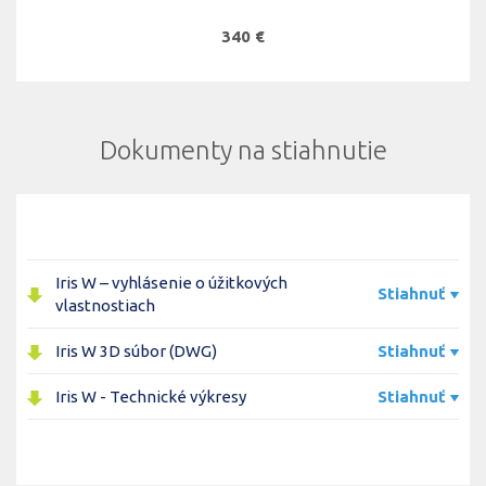
340 €
Dokumenty na stiahnutie
Iris W – vyhlásenie o úžitkových
Stiahnuť
vlastnostiach
Iris W 3D súbor (DWG)
Stiahnuť
Iris W - Technické výkresy
Stiahnuť