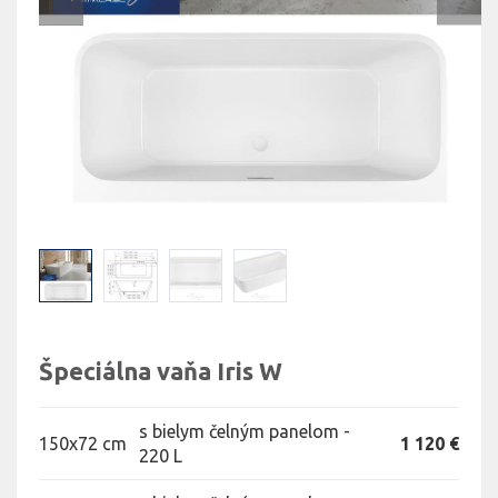
Špeciálna vaňa Iris W
s bielym čelným panelom -
150x72 cm
1 120 €
220 L