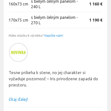
s bielym čelným panelom -
160x73 cm
1 160 €
240 L
s bielym čelným panelom -
170x75 cm
1 190 €
270 L
Máte otázku k výrobku?
Napíšte nám!
Tesne prilieha k stene, no jej charakter si
vyžaduje pozornosť – Iris prirodzene zapadá do
priestoru.
čítaj ďalej!