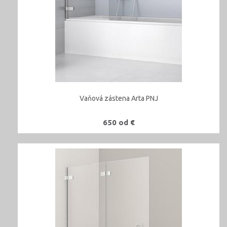
Vaňová zástena Arta PNJ
650 od €