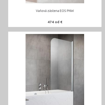
Vaňová zástena EOS PNW
474 od €