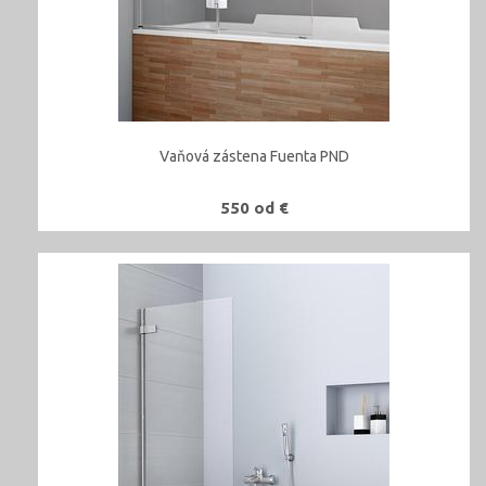
Vaňová zástena Fuenta PND
550 od €