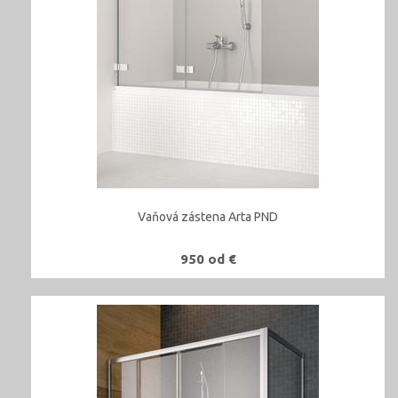
Vaňová zástena Arta PND
950 od €