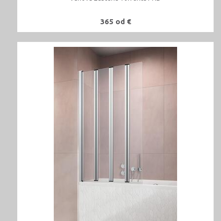
365 od €