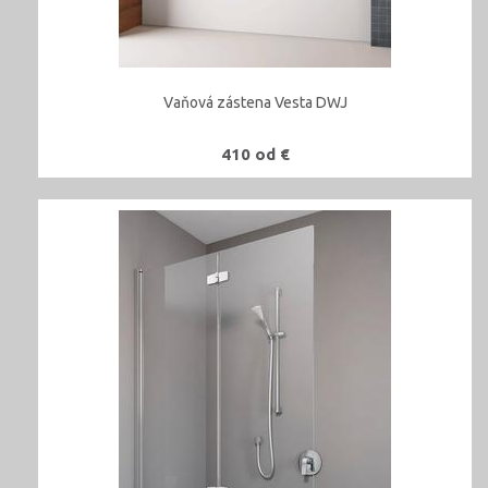
Vaňová zástena Vesta DWJ
410 od €