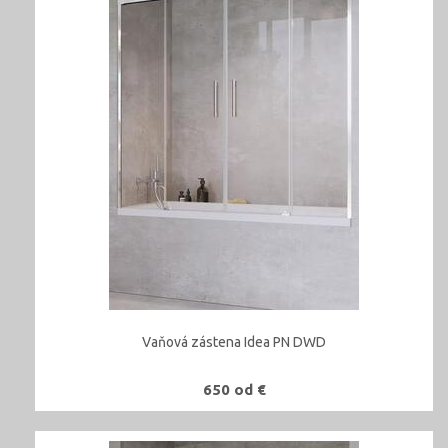
Vaňová zástena Idea PN DWD
650 od €