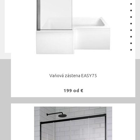
Vaňová zástena EASY75
199 od €