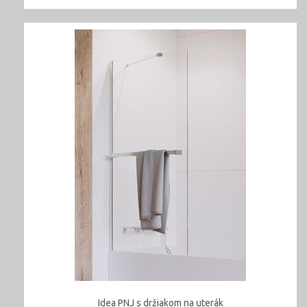
Idea PNJ s držiakom na uterák