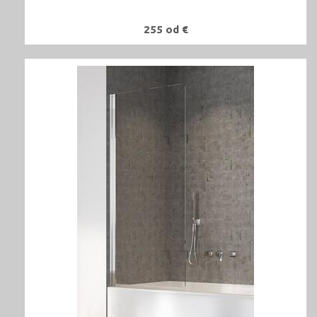
255 od €