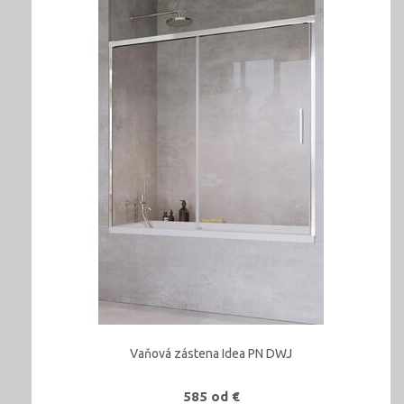
Vaňová zástena Idea PN DWJ
585 od €