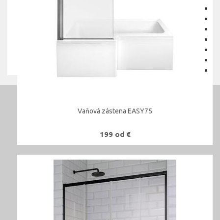
Vaňová zástena EASY75
199 od €