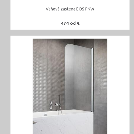
Vaňová zástena EOS PNW
474 od €