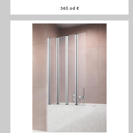
365 od €