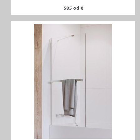
585 od €