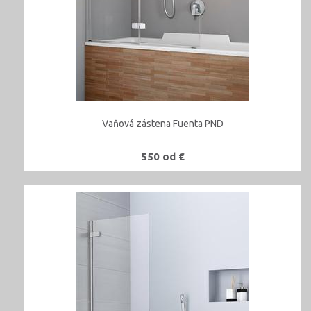
Vaňová zástena Fuenta PND
550 od €