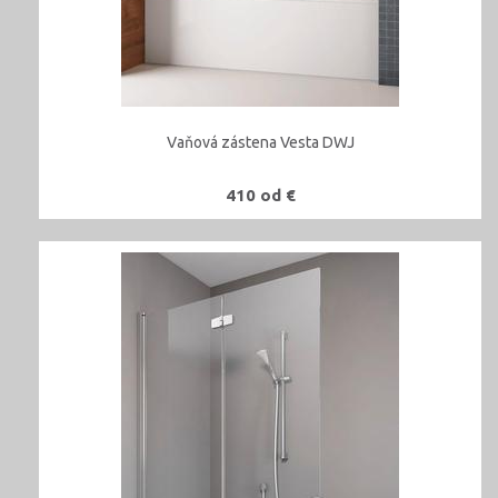
Vaňová zástena Vesta DWJ
410 od €