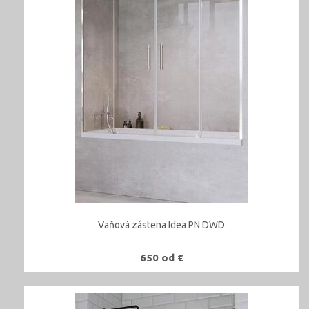
Vaňová zástena Idea PN DWD
650 od €