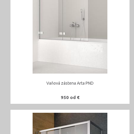
Vaňová zástena Arta PND
950 od €