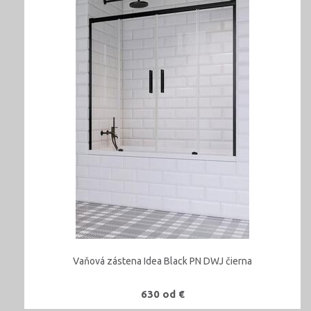
Vaňová zástena Idea Black PN DWJ čierna
630 od €