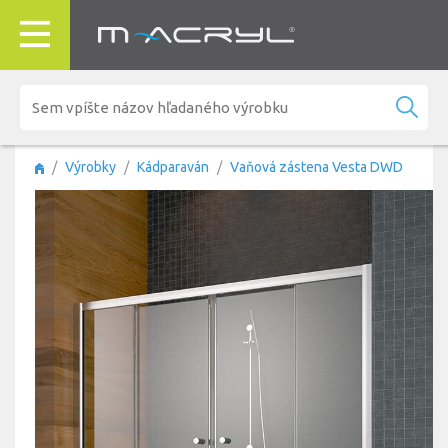
Výrobky
Kádparaván
Vaňová zástena Vesta DWD