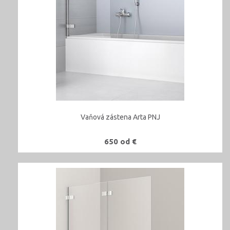
Vaňová zástena Arta PNJ
650 od €