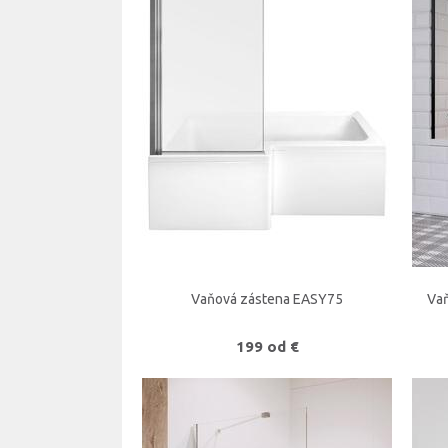
Vaňová zástena EASY75
Vaň
199 od €