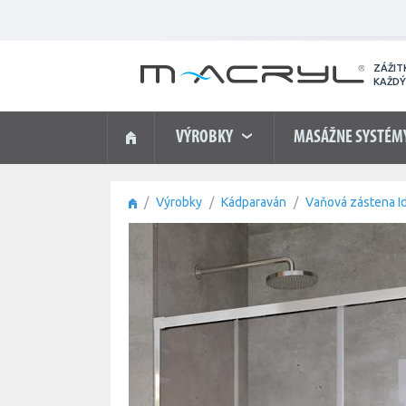
ZÁŽIT
KAŽDÝ
VÝROBKY
MASÁŽNE SYSTÉM
Výrobky
Kádparaván
Vaňová zástena 