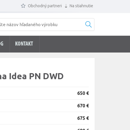
Obchodný partneri
Na stiahnutie
ÓG
KONTAKT
na Idea PN DWD
650 €
670 €
675 €