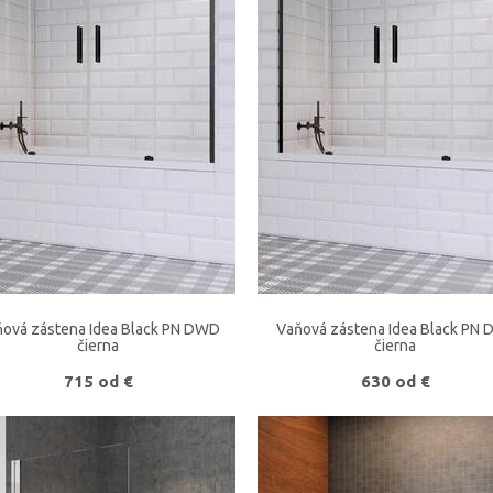
ová zástena Idea Black PN DWD
Vaňová zástena Idea Black PN 
čierna
čierna
715 od €
630 od €