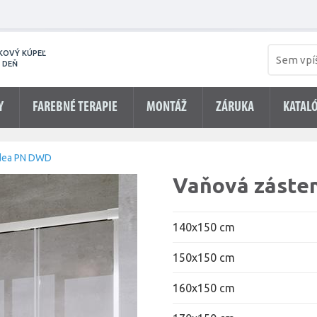
KOVÝ KÚPEĽ
 DEŇ
Y
FAREBNÉ TERAPIE
MONTÁŽ
ZÁRUKA
KATAL
Idea PN DWD
Vaňová záste
140x150 cm
150x150 cm
160x150 cm