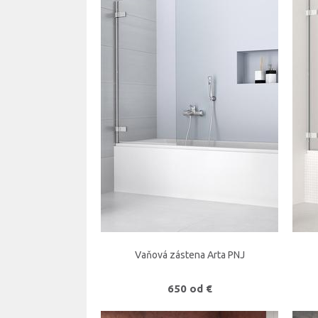
Vaňová zástena Arta PNJ
650 od €