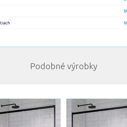
S
stiach
S
Podobné výrobky