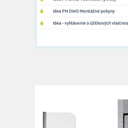
Idea PN DWD Montážne pokyny
Idea - vyhlásenie o úžitkových vlastno