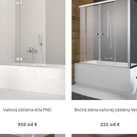
Vaňová zástena Arta PND
Bočná stena vaňovej zásteny Ves
950 od €
225 od €