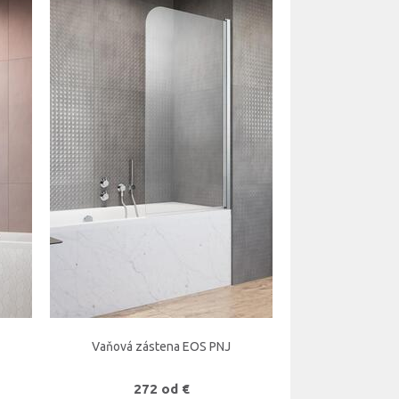
Vaňová zástena EOS PNJ
272 od €