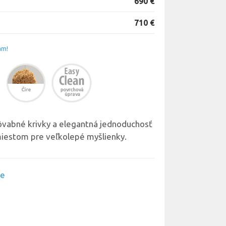
690 €
710 €
ám!
ôvabné krivky a elegantná jednoduchosť
miestom pre veľkolepé myšlienky.
ie