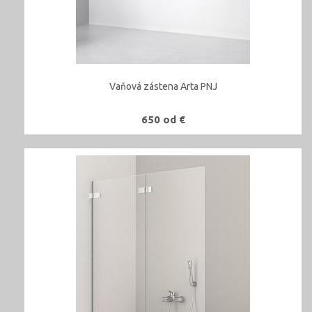
Vaňová zástena Arta PNJ
650 od €