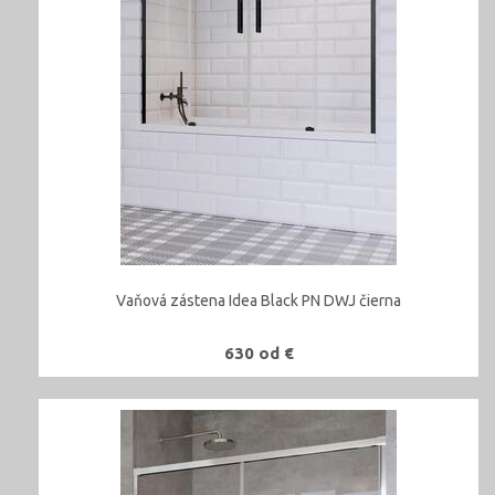
Vaňová zástena Idea Black PN DWJ čierna
630 od €