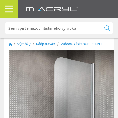
Výrobky
Kádparaván
Vaňová zástena EOS PNJ