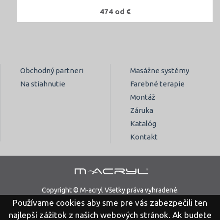
474 od €
Obchodný partneri
Masážne systémy
Na stiahnutie
Farebné terapie
Montáž
Záruka
Katalóg
Kontakt
Copyright © M-acryl Všetky práva vyhradené.
Používame cookies aby sme pre vás zabezpečili ten
Právne vyhlásenie
Ochrana osobných údajov
najlepší zážitok z našich webových stránok. Ak budete