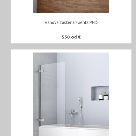
Vaňová zástena Fuenta PND
550 od €