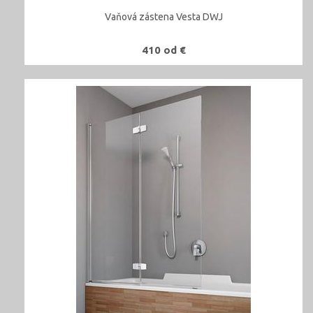
Vaňová zástena Vesta DWJ
410 od €