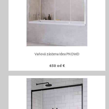
Vaňová zástena Idea PN DWD
650 od €