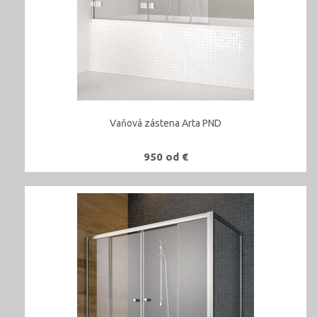
Vaňová zástena Arta PND
950 od €