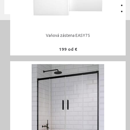
Vaňová zástena EASY75
199 od €