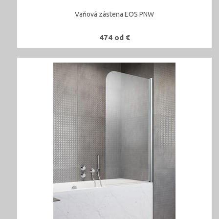
Vaňová zástena EOS PNW
474 od €