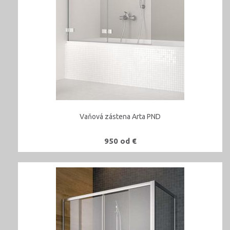
Vaňová zástena Arta PND
950 od €