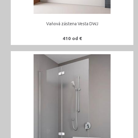
Vaňová zástena Vesta DWJ
410 od €