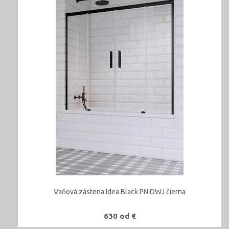
Vaňová zástena Idea Black PN DWJ čierna
630 od €