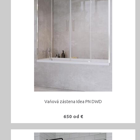
Vaňová zástena Idea PN DWD
650 od €