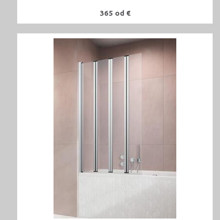
365 od €