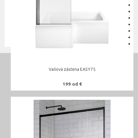
Vaňová zástena EASY75
199 od €