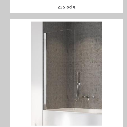
255 od €