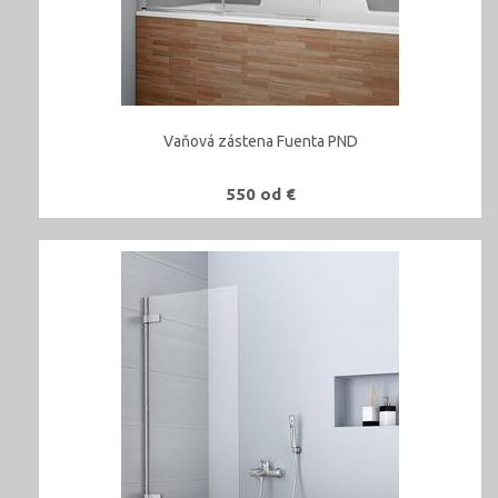
Vaňová zástena Fuenta PND
550 od €