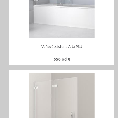
Vaňová zástena Arta PNJ
650 od €