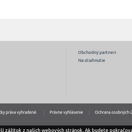
Obchodný partneri
Na stiahnutie
tky práva vyhradené.
Právne vyhlásenie
Ochrana osobných ú
ší zážitok z našich webových stránok. Ak budete pokračova
RTNERI: