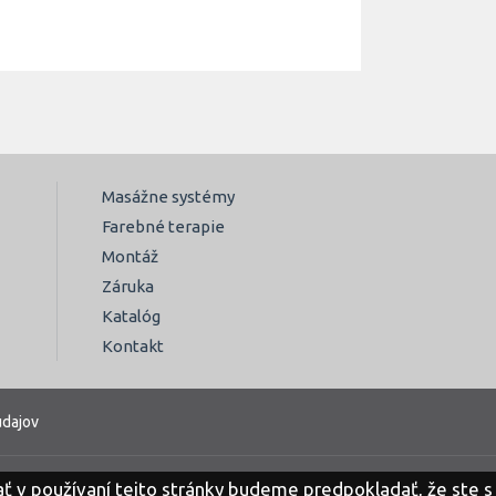
Masážne systémy
Farebné terapie
Montáž
Záruka
Katalóg
Kontakt
dajov
ť v používaní tejto stránky budeme predpokladať, že ste s