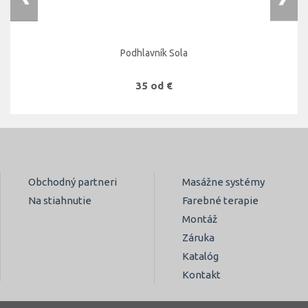
Podhlavník Sola
35 od €
Obchodný partneri
Masážne systémy
Na stiahnutie
Farebné terapie
Montáž
Záruka
Katalóg
Kontakt